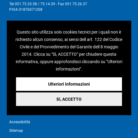
Tel 051.75.33.58 / 75.14.39 - Fax 051.75.26.37
P.IVA 01876071208
I nostri social
Questo sito utilizza solo cookies tecnici per i quali non è
richiesto alcun consenso, ai sensi dell art. 122 del Codice
Civile e del Provvedimento del Garante dell 8 maggio
2014. Clicca su "Sì, ACCETTO" per chiudere questa
Condizioni generali di vendita
informativa, oppure approfondisci cliccando su "Ulteriori
informazioni".
Pagamenti e spedizioni
Resi e rimborsi
Ulteriori informazioni
Recesso
Sì, ACCETTO
Privacy policy
Cookie policy
Accessibilità
Sitemap