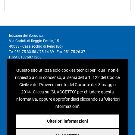
Edizioni del Borgo s.r.l.
Via Caduti di Reggio Emilia, 15
40033 - Casalecchio di Reno (Bo)
Tel 051.75.33.58 / 75.14.39 - Fax 051.75.26.37
P.IVA 01876071208
Questo sito utilizza solo cookies tecnici per i quali non è
I nostri social
richiesto alcun consenso, ai sensi dell art. 122 del Codice
Civile e del Provvedimento del Garante dell 8 maggio
2014. Clicca su "Sì, ACCETTO" per chiudere questa
informativa, oppure approfondisci cliccando su "Ulteriori
informazioni".
Condizioni generali di vendita
Pagamenti e spedizioni
Ulteriori informazioni
Resi e rimborsi
Recesso