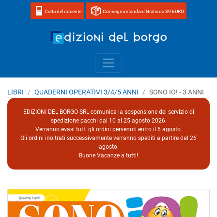
Carta del docente
Consegna standard Gratis da 39 EURO
Home page 
LIBRI
QUADERNI OPERATIVI 3/4/5 ANNI
SONO IO! - 3 ANNI
EDIZIONI DEL BORGO SRL comunica la sospensione del servizio di
spedizione pacchi dal 10 al 25 agosto 2026.
Verranno evasi tutti gli ordini pervenuti entro il 6 agosto.
Gli ordini inoltrati successivamente verranno spediti a partire dal 26
agosto.
Buone Vacanze a tutti!