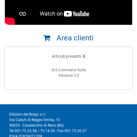
Area clienti
Articoli presenti:
0
© E-Commerce Suite
Versione 2.0
Edizioni del Borgo s.r.l.
Via Caduti di Reggio Emilia, 15
40033 - Casalecchio di Reno (Bo)
Tel 051.75.33.58 / 75.14.39 - Fax 051.75.26.37
P.IVA 01876071208