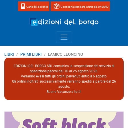
Carta del docente
Consegna standard Gratis da 39 EURO
Home page 
LIBRI
PRIMI LIBRI
L'AMICO LEONCINO
EDIZIONI DEL BORGO SRL comunica la sospensione del servizio di
spedizione pacchi dal 10 al 25 agosto 2026.
Verranno evasi tutti gli ordini pervenuti entro il 6 agosto.
Gli ordini inoltrati successivamente verranno spediti a partire dal 26
agosto.
Buone Vacanze a tutti!