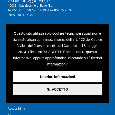
Via Caduti di Reggio Emilia, 15
40033 - Casalecchio di Reno (Bo)
Tel 051.75.33.58 / 75.14.39 - Fax 051.75.26.37
P.IVA 01876071208
I nostri social
Questo sito utilizza solo cookies tecnici per i quali non è
richiesto alcun consenso, ai sensi dell art. 122 del Codice
Civile e del Provvedimento del Garante dell 8 maggio
2014. Clicca su "Sì, ACCETTO" per chiudere questa
Condizioni generali di vendita
informativa, oppure approfondisci cliccando su "Ulteriori
informazioni".
Pagamenti e spedizioni
Resi e rimborsi
Ulteriori informazioni
Recesso
Sì, ACCETTO
Privacy policy
Cookie policy
Accessibilità