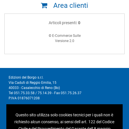
Area clienti
Articoli presenti:
0
© E-Commerce Suite
Versione 2.0
Edizioni del Borgo s.r.l.
Via Caduti di Reggio Emilia, 15
40033 - Casalecchio di Reno (Bo)
Tel 051.75.33.58 / 75.14.39 - Fax 051.75.26.37
P.IVA 01876071208
I nostri social
Questo sito utilizza solo cookies tecnici per i quali non è
richiesto alcun consenso, ai sensi dell art. 122 del Codice
Civile e del Provvedimento del Garante dell 8 maggio