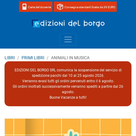
Carta del docente
Consegna standard Gratis da 39 EURO
Home page 
LIBRI
PRIMI LIBRI
ANIMALI IN MUSICA
EDIZIONI DEL BORGO SRL comunica la sospensione del servizio di
spedizione pacchi dal 10 al 25 agosto 2026.
Verranno evasi tutti gli ordini pervenuti entro il 6 agosto.
Gli ordini inoltrati successivamente verranno spediti a partire dal 26
agosto.
Buone Vacanze a tutti!