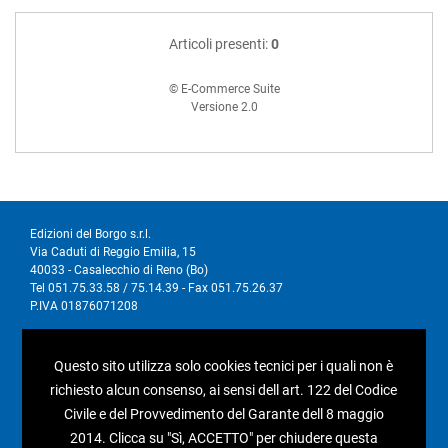
Articoli presenti:
0
© E-Commerce Suite
Versione 2.0
Edizioni del Borgo s.r.l.
Via Caduti di Reggio Emilia, 15
40033 - Casalecchio di Reno (Bo)
Tel 051.75.33.58 / 75.14.39 - Fax 051.75.26.37
P.IVA 01876071208
I nostri social
Questo sito utilizza solo cookies tecnici per i quali non è
richiesto alcun consenso, ai sensi dell art. 122 del Codice
Civile e del Provvedimento del Garante dell 8 maggio
2014. Clicca su "Sì, ACCETTO" per chiudere questa