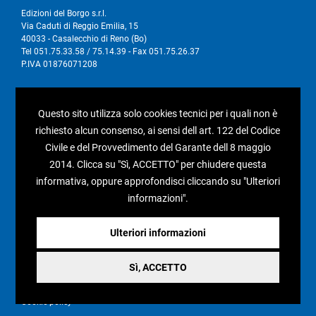
Edizioni del Borgo s.r.l.
Via Caduti di Reggio Emilia, 15
40033 - Casalecchio di Reno (Bo)
Tel 051.75.33.58 / 75.14.39 - Fax 051.75.26.37
P.IVA 01876071208
I nostri social
Questo sito utilizza solo cookies tecnici per i quali non è
richiesto alcun consenso, ai sensi dell art. 122 del Codice
Civile e del Provvedimento del Garante dell 8 maggio
2014. Clicca su "Sì, ACCETTO" per chiudere questa
Condizioni generali di vendita
informativa, oppure approfondisci cliccando su "Ulteriori
informazioni".
Pagamenti e spedizioni
Resi e rimborsi
Ulteriori informazioni
Recesso
Sì, ACCETTO
Privacy policy
Cookie policy