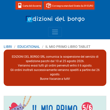
Carta del docente
Consegna standard Gratis da 39 EURO
Home page 
LIBRI
EDUCATIONAL
IL MIO PRIMO LIBRO TABLET
EDIZIONI DEL BORGO SRL comunica la sospensione del servizio di
spedizione pacchi dal 10 al 25 agosto 2026.
Verranno evasi tutti gli ordini pervenuti entro il 6 agosto.
Gli ordini inoltrati successivamente verranno spediti a partire dal 26
agosto.
Buone Vacanze a tutti!