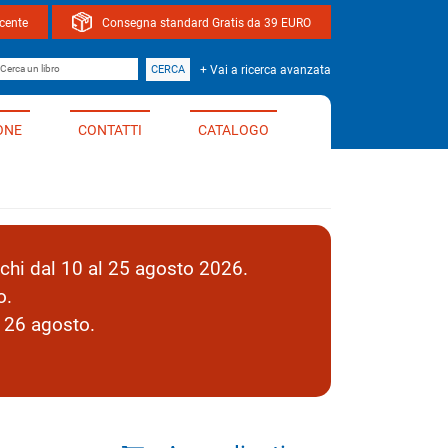
ocente
Consegna standard Gratis da 39 EURO
bro
CERCA
+ Vai a ricerca avanzata
ONE
CONTATTI
CATALOGO
hi dal 10 al 25 agosto 2026.
o.
l 26 agosto.