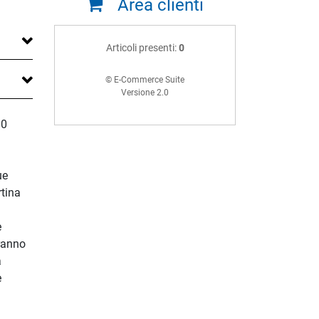
Area clienti
Articoli presenti:
0
© E-Commerce Suite
Versione 2.0
80
ue
rtina
a
e
aranno
a
e