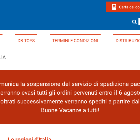
Carta del d
page di Edizioni Del Borgo
Cerca un li
DB TOYS
TERMINI E CONDIZIONI
DISTRIBUZI
LIA
nica la sospensione del servizio di spedizione pacc
erranno evasi tutti gli ordini pervenuti entro il 6 agost
inoltrati successivamente verranno spediti a partire da
Buone Vacanze a tutti!
Le regioni d'Italia