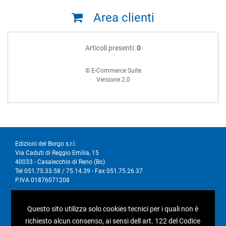
Area clienti
Articoli presenti:
0
© E-Commerce Suite
Versione 2.0
Edizioni del Borgo s.r.l.
Via Caduti di Reggio Emilia, 15
40033 - Casalecchio di Reno (Bo)
Tel 051.75.33.58 / 75.14.39 - Fax 051.75.26.37
P.IVA 01876071208
I nostri social
Questo sito utilizza solo cookies tecnici per i quali non è
richiesto alcun consenso, ai sensi dell art. 122 del Codice