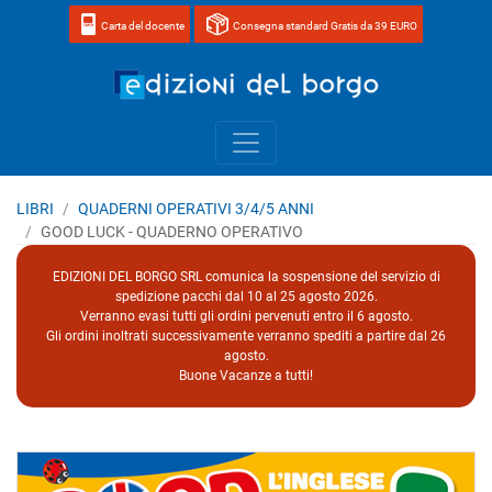
Carta del docente
Consegna standard Gratis da 39 EURO
Home page 
LIBRI
QUADERNI OPERATIVI 3/4/5 ANNI
GOOD LUCK - QUADERNO OPERATIVO
EDIZIONI DEL BORGO SRL comunica la sospensione del servizio di
spedizione pacchi dal 10 al 25 agosto 2026.
Verranno evasi tutti gli ordini pervenuti entro il 6 agosto.
Gli ordini inoltrati successivamente verranno spediti a partire dal 26
agosto.
Buone Vacanze a tutti!