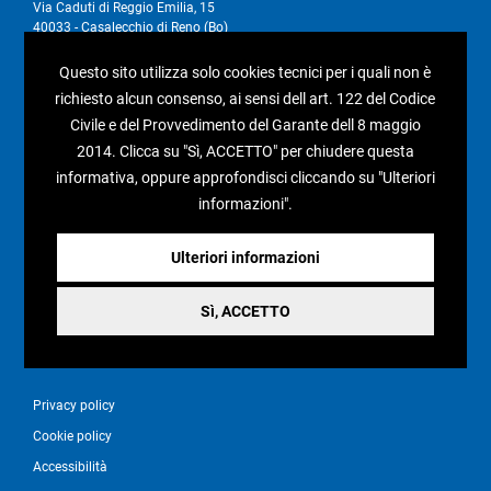
Via Caduti di Reggio Emilia, 15
40033 - Casalecchio di Reno (Bo)
Tel 051.75.33.58 / 75.14.39 - Fax 051.75.26.37
P.IVA 01876071208
Questo sito utilizza solo cookies tecnici per i quali non è
richiesto alcun consenso, ai sensi dell art. 122 del Codice
I nostri social
Civile e del Provvedimento del Garante dell 8 maggio
2014. Clicca su "Sì, ACCETTO" per chiudere questa
informativa, oppure approfondisci cliccando su "Ulteriori
informazioni".
Condizioni generali di vendita
Ulteriori informazioni
Pagamenti e spedizioni
Resi e rimborsi
Sì, ACCETTO
Recesso
Privacy policy
Cookie policy
Accessibilità