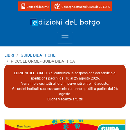
Carta del docente
Consegna standard Gratis da 39 EURO
Home page 
LIBRI
GUIDE DIDATTICHE
PICCOLE ORME - GUIDA DIDATTICA
EDIZIONI DEL BORGO SRL comunica la sospensione del servizio di
spedizione pacchi dal 10 al 25 agosto 2026.
Verranno evasi tutti gli ordini pervenuti entro il 6 agosto.
Gli ordini inoltrati successivamente verranno spediti a partire dal 26
agosto.
Buone Vacanze a tutti!