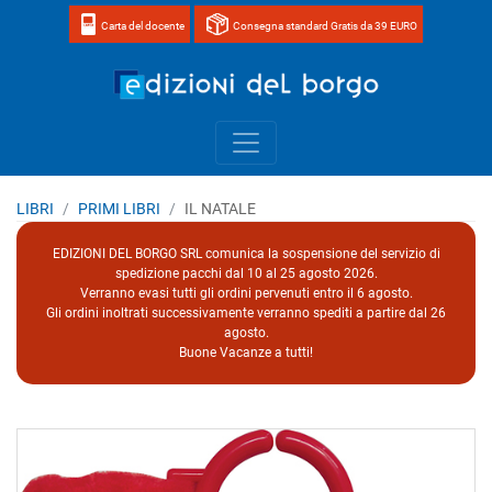
Carta del docente
Consegna standard Gratis da 39 EURO
Home page 
LIBRI
PRIMI LIBRI
IL NATALE
EDIZIONI DEL BORGO SRL comunica la sospensione del servizio di
spedizione pacchi dal 10 al 25 agosto 2026.
Verranno evasi tutti gli ordini pervenuti entro il 6 agosto.
Gli ordini inoltrati successivamente verranno spediti a partire dal 26
agosto.
Buone Vacanze a tutti!