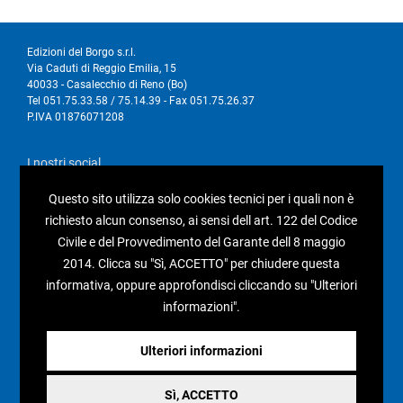
Edizioni del Borgo s.r.l.
Via Caduti di Reggio Emilia, 15
40033 - Casalecchio di Reno (Bo)
Tel 051.75.33.58 / 75.14.39 - Fax 051.75.26.37
P.IVA 01876071208
I nostri social
Questo sito utilizza solo cookies tecnici per i quali non è
richiesto alcun consenso, ai sensi dell art. 122 del Codice
Civile e del Provvedimento del Garante dell 8 maggio
2014. Clicca su "Sì, ACCETTO" per chiudere questa
Condizioni generali di vendita
informativa, oppure approfondisci cliccando su "Ulteriori
Pagamenti e spedizioni
informazioni".
Resi e rimborsi
Recesso
Ulteriori informazioni
Sì, ACCETTO
Privacy policy