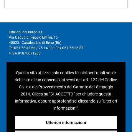
Edizioni del Borgo s.r.l.
Via Caduti di Reggio Emilia, 15
40033 - Casalecchio di Reno (Bo)
Tel 051.75.33.58 / 75.14.39 - Fax 051.75.26.37
P.IVA 01876071208
I nostri social
Questo sito utilizza solo cookies tecnici per i quali non è
richiesto alcun consenso, ai sensi dell art. 122 del Codice
Civile e del Provvedimento del Garante dell 8 maggio
2014. Clicca su "Sì, ACCETTO" per chiudere questa
informativa, oppure approfondisci cliccando su "Ulteriori
Condizioni generali di vendita
informazioni".
Pagamenti e spedizioni
Resi e rimborsi
Ulteriori informazioni
Recesso