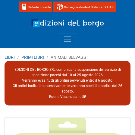
Carta del docente
Consegna standard Gratis da 39 EURO
Home page 
LIBRI
PRIMI LIBRI
ANIMALI SELVAGGI
EDIZIONI DEL BORGO SRL comunica la sospensione del servizio di
spedizione pacchi dal 10 al 25 agosto 2026.
Verranno evasi tutti gli ordini pervenuti entro il 6 agosto.
Gli ordini inoltrati successivamente verranno spediti a partire dal 26
agosto.
Buone Vacanze a tutti!