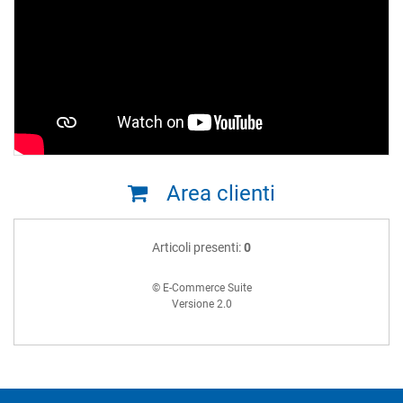
Area clienti
Articoli presenti:
0
© E-Commerce Suite
Versione 2.0