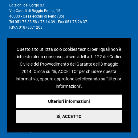
Edizioni del Borgo s.r.l.
Via Caduti di Reggio Emilia, 15
40033 - Casalecchio di Reno (Bo)
Tel 051.75.33.58 / 75.14.39 - Fax 051.75.26.37
P.IVA 01876071208
I nostri social
Questo sito utilizza solo cookies tecnici per i quali non è
richiesto alcun consenso, ai sensi dell art. 122 del Codice
Civile e del Provvedimento del Garante dell 8 maggio
2014. Clicca su "Sì, ACCETTO" per chiudere questa
Condizioni generali di vendita
informativa, oppure approfondisci cliccando su "Ulteriori
informazioni".
Pagamenti e spedizioni
Resi e rimborsi
Ulteriori informazioni
Recesso
Sì, ACCETTO
Privacy policy
Cookie policy