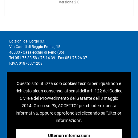
Versione 2.0
Edizioni del Borgo s.r.l.
Via Caduti di Reggio Emilia, 15
40033 - Casalecchio di Reno (Bo)
Tel 051.75.33.58 / 75.14.39 - Fax 051.75.26.37
P.IVA 01876071208
I nostri social
Questo sito utilizza solo cookies tecnici per i quali non è
richiesto alcun consenso, ai sensi dell art. 122 del Codice
Civile e del Provvedimento del Garante dell 8 maggio
2014. Clicca su "Sì, ACCETTO" per chiudere questa
informativa, oppure approfondisci cliccando su "Ulteriori
Condizioni generali di vendita
informazioni".
Pagamenti e spedizioni
Resi e rimborsi
Ulteriori informazioni