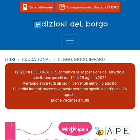
Carta del docente
Consegna standard Gratis da 39 EURO
Home page 
LIBRI
EDUCATIONAL
LEGGO, GIOCO, IMPARO
EDIZIONI DEL BORGO SRL comunica la sospensione del servizio di
spedizione pacchi dal 10 al 25 agosto 2026.
Verranno evasi tutti gli ordini pervenuti entro il 6 agosto.
Gli ordini inoltrati successivamente verranno spediti a partire dal 26
agosto.
Buone Vacanze a tutti!