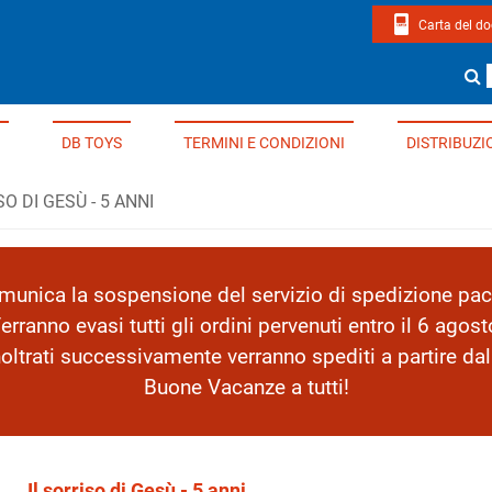
Carta del d
page di Edizioni Del Borgo
Cerca un li
DB TOYS
TERMINI E CONDIZIONI
DISTRIBUZI
SO DI GESÙ - 5 ANNI
nica la sospensione del servizio di spedizione pacc
erranno evasi tutti gli ordini pervenuti entro il 6 agost
inoltrati successivamente verranno spediti a partire da
Buone Vacanze a tutti!
Il sorriso di Gesù - 5 anni