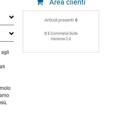
Area clienti
Articoli presenti:
0
© E-Commerce Suite
Versione 2.0
 agli
ati
timolo
siamo
esù,