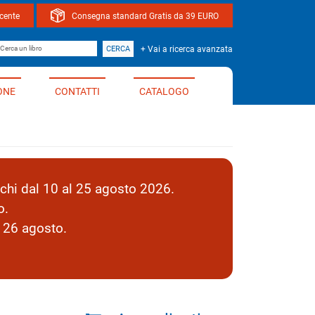
ocente
Consegna standard Gratis da 39 EURO
bro
CERCA
+ Vai a ricerca avanzata
ONE
CONTATTI
CATALOGO
hi dal 10 al 25 agosto 2026.
o.
l 26 agosto.