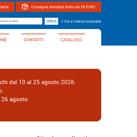
ocente
Consegna standard Gratis da 39 EURO
bro
CERCA
+ Vai a ricerca avanzata
ONE
CONTATTI
CATALOGO
hi dal 10 al 25 agosto 2026.
o.
l 26 agosto.