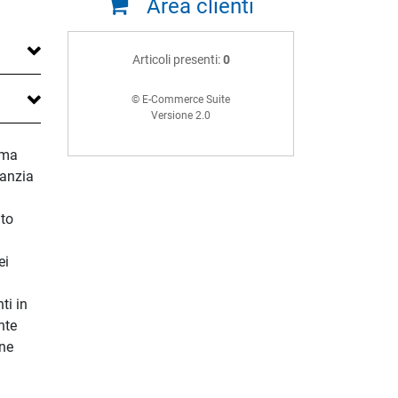
Area clienti
Articoli presenti:
0
© E-Commerce Suite
Versione 2.0
ima
fanzia
ato
ei
ti in
nte
one