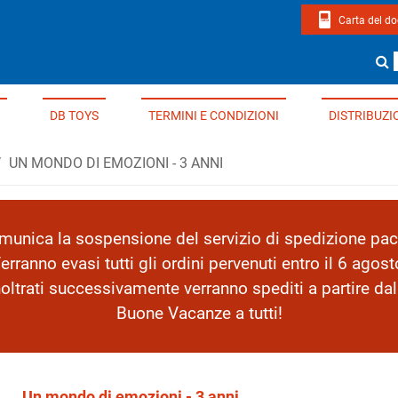
Carta del d
page di Edizioni Del Borgo
Cerca un li
DB TOYS
TERMINI E CONDIZIONI
DISTRIBUZI
UN MONDO DI EMOZIONI - 3 ANNI
nica la sospensione del servizio di spedizione pacc
erranno evasi tutti gli ordini pervenuti entro il 6 agost
inoltrati successivamente verranno spediti a partire da
Buone Vacanze a tutti!
Un mondo di emozioni - 3 anni