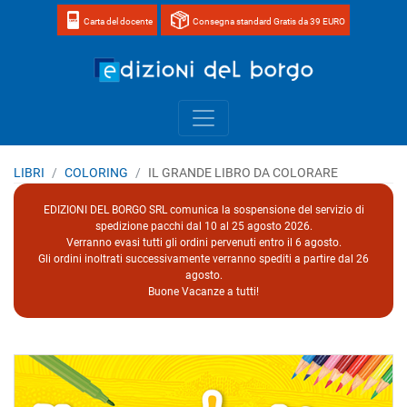
Carta del docente
Consegna standard Gratis da 39 EURO
Home page 
LIBRI
COLORING
IL GRANDE LIBRO DA COLORARE
EDIZIONI DEL BORGO SRL comunica la sospensione del servizio di
spedizione pacchi dal 10 al 25 agosto 2026.
Verranno evasi tutti gli ordini pervenuti entro il 6 agosto.
Gli ordini inoltrati successivamente verranno spediti a partire dal 26
agosto.
Buone Vacanze a tutti!