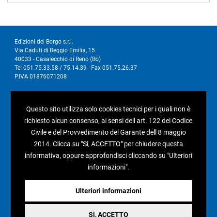
Edizioni del Borgo s.r.l.
Via Caduti di Reggio Emilia, 15
40033 - Casalecchio di Reno (Bo)
Tel 051.75.33.58 / 75.14.39 - Fax 051.75.26.37
P.IVA 01876071208
I nostri social
Questo sito utilizza solo cookies tecnici per i quali non è
richiesto alcun consenso, ai sensi dell art. 122 del Codice
Civile e del Provvedimento del Garante dell 8 maggio
2014. Clicca su "Sì, ACCETTO" per chiudere questa
informativa, oppure approfondisci cliccando su "Ulteriori
Condizioni generali di vendita
informazioni".
Pagamenti e spedizioni
Resi e rimborsi
Ulteriori informazioni
Recesso
Sì, ACCETTO