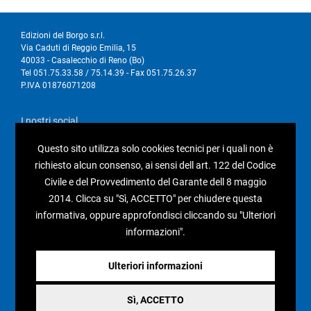
Edizioni del Borgo s.r.l.
Via Caduti di Reggio Emilia, 15
40033 - Casalecchio di Reno (Bo)
Tel 051.75.33.58 / 75.14.39 - Fax 051.75.26.37
P.IVA 01876071208
I nostri social
Questo sito utilizza solo cookies tecnici per i quali non è
richiesto alcun consenso, ai sensi dell art. 122 del Codice
Civile e del Provvedimento del Garante dell 8 maggio
2014. Clicca su "Sì, ACCETTO" per chiudere questa
Condizioni generali di vendita
informativa, oppure approfondisci cliccando su "Ulteriori
Pagamenti e spedizioni
informazioni".
Resi e rimborsi
Recesso
Ulteriori informazioni
Sì, ACCETTO
Privacy policy