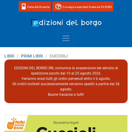
Carta del docente
Consegna standard Gratis da 39 EURO
Home page 
LIBRI
PRIMI LIBRI
CUCCIOLI
EDIZIONI DEL BORGO SRL comunica la sospensione del servizio di
spedizione pacchi dal 10 al 25 agosto 2026.
Verranno evasi tutti gli ordini pervenuti entro il 6 agosto.
Gli ordini inoltrati successivamente verranno spediti a partire dal 26
agosto.
Buone Vacanze a tutti!