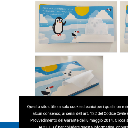
Questo sito utilizza solo cookies tecnici per i quali non è r
alcun consenso, ai sensi dell art. 122 del Codice Civile e
Provvedimento del Garante dell 8 maggio 2014. Clicca su
ACCETTO" per chiudere questa informativa, oppur