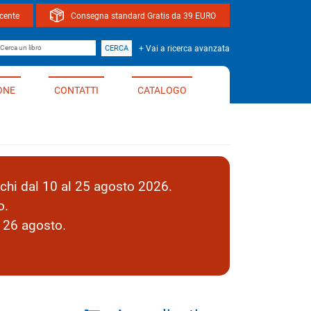
ocente
Consegna standard Gratis da 39 EURO
bro
CERCA
+ Vai a ricerca avanzata
ONE
CONTATTI
CATALOGO
hi dal 10 al 25 agosto 2026.
o.
l 26 agosto.