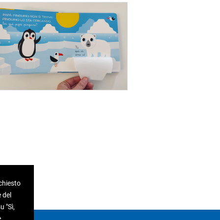
ichiesto
 del
 "Sì,
e