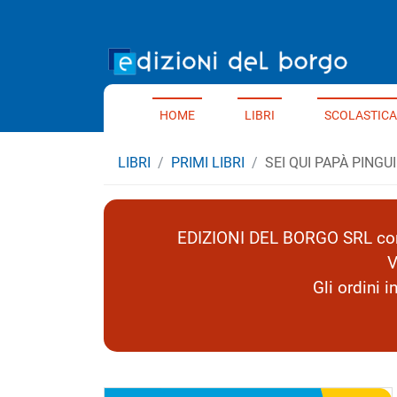
Home 
HOME
LIBRI
SCOLASTICA
LIBRI
PRIMI LIBRI
SEI QUI PAPÀ PINGU
EDIZIONI DEL BORGO SRL comu
V
Gli ordini 