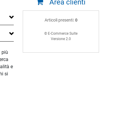
Area clienti
Articoli presenti:
0
© E-Commerce Suite
Versione 2.0
 più
cerca
alità e
i si