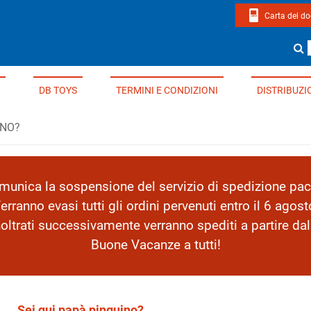
Carta del d
page di Edizioni Del Borgo
Cerca un li
DB TOYS
TERMINI E CONDIZIONI
DISTRIBUZI
INO?
nica la sospensione del servizio di spedizione pacc
erranno evasi tutti gli ordini pervenuti entro il 6 agost
inoltrati successivamente verranno spediti a partire da
Buone Vacanze a tutti!
Sei qui papà pinguino?