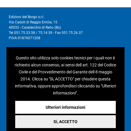
Edizioni del Borgo s.r.l.
Via Caduti di Reggio Emilia, 15
40033 - Casalecchio di Reno (Bo)
Tel 051.75.33.58 / 75.14.39 - Fax 051.75.26.37
P.IVA 01876071208
I nostri social
Questo sito utilizza solo cookies tecnici per i quali non è
richiesto alcun consenso, ai sensi dell art. 122 del Codice
Civile e del Provvedimento del Garante dell 8 maggio
2014. Clicca su "Sì, ACCETTO" per chiudere questa
informativa, oppure approfondisci cliccando su "Ulteriori
Condizioni generali di vendita
informazioni".
Pagamenti e spedizioni
Resi e rimborsi
Ulteriori informazioni
Recesso
Sì, ACCETTO
Privacy policy