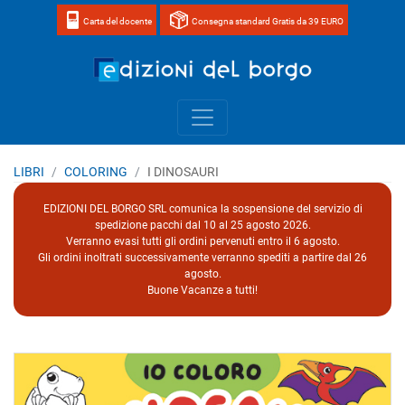
Carta del docente
Consegna standard Gratis da 39 EURO
Home page 
LIBRI
COLORING
I DINOSAURI
EDIZIONI DEL BORGO SRL comunica la sospensione del servizio di
spedizione pacchi dal 10 al 25 agosto 2026.
Verranno evasi tutti gli ordini pervenuti entro il 6 agosto.
Gli ordini inoltrati successivamente verranno spediti a partire dal 26
agosto.
Buone Vacanze a tutti!