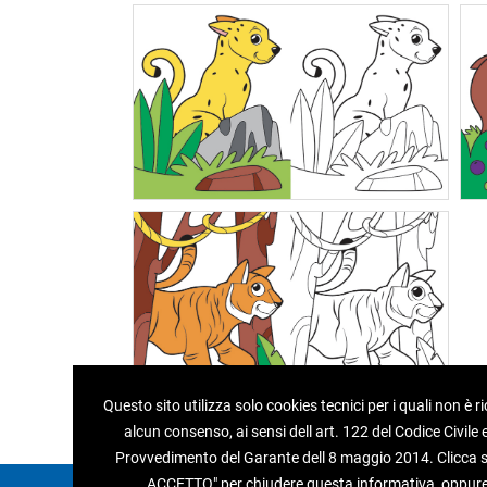
Questo sito utilizza solo cookies tecnici per i quali non è r
alcun consenso, ai sensi dell art. 122 del Codice Civile e
Provvedimento del Garante dell 8 maggio 2014. Clicca su
ACCETTO" per chiudere questa informativa, oppur