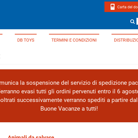
Carta del d
page di Edizioni Del Borgo
Cerca un li
DB TOYS
TERMINI E CONDIZIONI
DISTRIBUZI
E
nica la sospensione del servizio di spedizione pacc
erranno evasi tutti gli ordini pervenuti entro il 6 agost
inoltrati successivamente verranno spediti a partire da
Buone Vacanze a tutti!
Animali da salvare