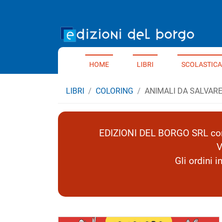
Home 
HOME
LIBRI
SCOLASTICA
LIBRI
COLORING
ANIMALI DA SALVAR
EDIZIONI DEL BORGO SRL comu
V
Gli ordini 