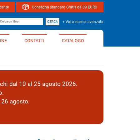
ocente
Consegna standard Gratis da 39 EURO
bro
CERCA
+ Vai a ricerca avanzata
ONE
CONTATTI
CATALOGO
hi dal 10 al 25 agosto 2026.
o.
l 26 agosto.