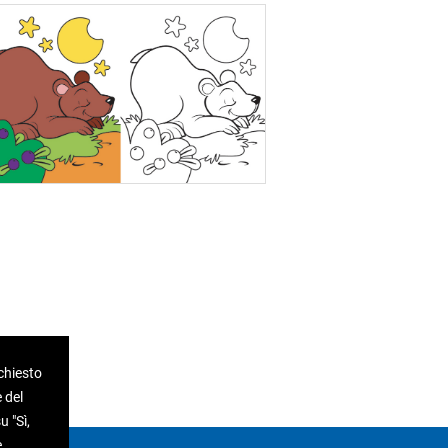
ichiesto
 del
 "Sì,
e