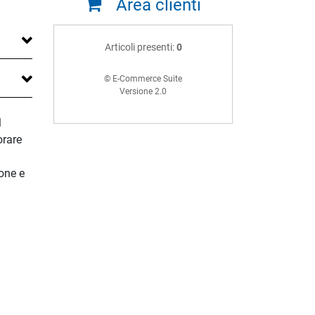
Area clienti
Articoli presenti:
0
© E-Commerce Suite
Versione 2.0
l
orare
one e