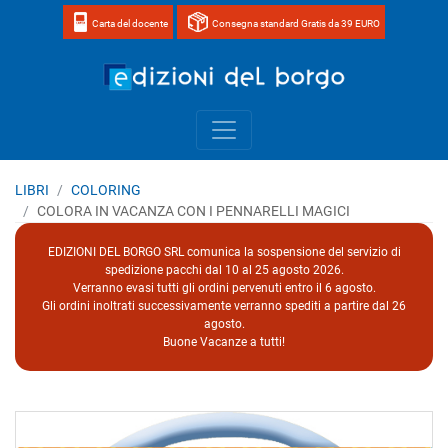
Carta del docente
Consegna standard Gratis da 39 EURO
Home page 
LIBRI
COLORING
COLORA IN VACANZA CON I PENNARELLI MAGICI
EDIZIONI DEL BORGO SRL comunica la sospensione del servizio di
spedizione pacchi dal 10 al 25 agosto 2026.
Verranno evasi tutti gli ordini pervenuti entro il 6 agosto.
Gli ordini inoltrati successivamente verranno spediti a partire dal 26
agosto.
Buone Vacanze a tutti!