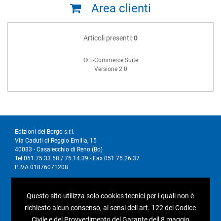
Area clienti
Articoli presenti:
0
© E-Commerce Suite
Versione 2.0
Edizioni del Borgo s.r.l.
Via Caduti di Reggio Emilia, 15
40033 - Casalecchio di Reno (Bo)
Tel 051.75.33.58 / 75.14.39 - Fax 051.75.26.37
P.IVA 01876071208
I nostri social
Questo sito utilizza solo cookies tecnici per i quali non è
richiesto alcun consenso, ai sensi dell art. 122 del Codice
Civile e del Provvedimento del Garante dell 8 maggio