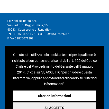
Edizioni del Borgo s.r.l.
Via Caduti di Reggio Emilia, 15
40033 - Casalecchio di Reno (Bo)
Tel 051.75.33.58 / 75.14.39 - Fax 051.75.26.37
P.IVA 01876071208
I nostri social
Questo sito utilizza solo cookies tecnici per i quali non è
richiesto alcun consenso, ai sensi dell art. 122 del Codice
Civile e del Provvedimento del Garante dell 8 maggio
2014. Clicca su "Sì, ACCETTO" per chiudere questa
informativa, oppure approfondisci cliccando su "Ulteriori
Condizioni generali di vendita
informazioni".
Pagamenti e spedizioni
Resi e rimborsi
Ulteriori informazioni
Recesso
Sì, ACCETTO