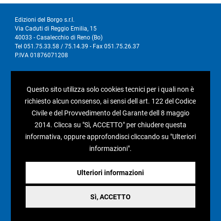
Edizioni del Borgo s.r.l.
Via Caduti di Reggio Emilia, 15
40033 - Casalecchio di Reno (Bo)
Tel 051.75.33.58 / 75.14.39 - Fax 051.75.26.37
P.IVA 01876071208
I nostri social
Questo sito utilizza solo cookies tecnici per i quali non è
richiesto alcun consenso, ai sensi dell art. 122 del Codice
Civile e del Provvedimento del Garante dell 8 maggio
2014. Clicca su "Sì, ACCETTO" per chiudere questa
informativa, oppure approfondisci cliccando su "Ulteriori
Condizioni generali di vendita
informazioni".
Pagamenti e spedizioni
Resi e rimborsi
Ulteriori informazioni
Recesso
Sì, ACCETTO
Privacy policy