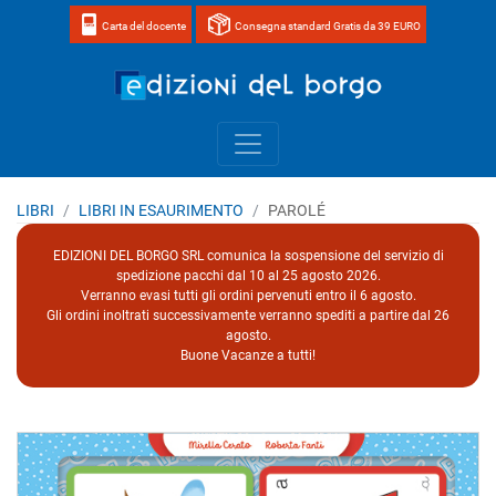
Carta del docente
Consegna standard Gratis da 39 EURO
Home page 
LIBRI
LIBRI IN ESAURIMENTO
PAROLÉ
EDIZIONI DEL BORGO SRL comunica la sospensione del servizio di
spedizione pacchi dal 10 al 25 agosto 2026.
Verranno evasi tutti gli ordini pervenuti entro il 6 agosto.
Gli ordini inoltrati successivamente verranno spediti a partire dal 26
agosto.
Buone Vacanze a tutti!