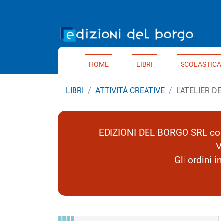
Home 
HOME
LIBRI
SCOLASTICA
LIBRI
ATTIVITÀ CREATIVE
L'ATELIER D
EDIZIONI DEL BORGO SRL comu
V
Gli ordini 