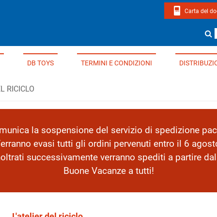
Carta del d
page di Edizioni Del Borgo
Cerca un li
DB TOYS
TERMINI E CONDIZIONI
DISTRIBUZI
EL RICICLO
nica la sospensione del servizio di spedizione pacc
erranno evasi tutti gli ordini pervenuti entro il 6 agost
inoltrati successivamente verranno spediti a partire da
Buone Vacanze a tutti!
L'atelier del riciclo