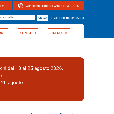
ocente
Consegna standard Gratis da 39 EURO
bro
CERCA
+ Vai a ricerca avanzata
ONE
CONTATTI
CATALOGO
hi dal 10 al 25 agosto 2026.
o.
l 26 agosto.