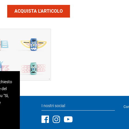
ACQUISTA L'ARTICOLO
ichiesto
 del
 "Sì,
e
I nostri social
Con