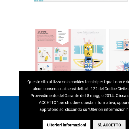
Questo sito utilizza solo cookies tecnici per i quali non è r
alcun consenso, ai sensi dell art. 122 del Codice Civile e
Provvedimento del Garante dell 8 maggio 2014. Clicca su
ACCETTO" per chiudere questa informativa, oppur
Edizioni del Borgo s.r.l.
approfondisci cliccando su "Ulteriori informazioni".
Via Caduti di Reggio Emilia, 15
40033 - Casalecchio di Reno (Bo)
Tel 051.75.33.58 / 75.14.39 - Fax 051.75.26.37
Ulteriori informazioni
Sì, ACCETTO
P.IVA 01876071208