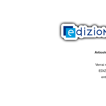
Artico
Verrai r
EDI
ent