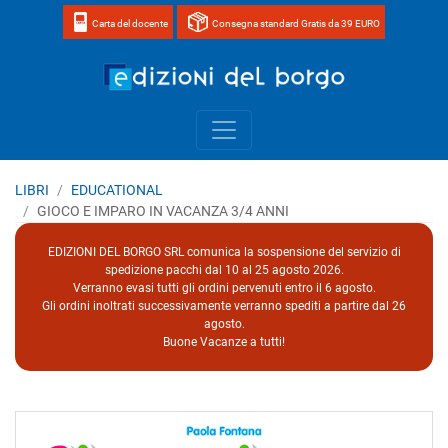
Carta del docente
Consegna standard Gratis da 39 EURO
Home page 
LIBRI
EDUCATIONAL
GIOCO E IMPARO IN VACANZA 3/4 ANNI
EDIZIONI DEL BORGO SRL comunica la sospensione del servizio di
spedizione pacchi dal 10 al 25 agosto 2026.
Verranno evasi tutti gli ordini pervenuti entro il 6 agosto.
Gli ordini inoltrati successivamente verranno spediti a partire dal 26
agosto.
Buone Vacanze a tutti!