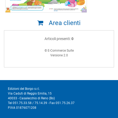
Area clienti
Articoli presenti:
0
© E-Commerce Suite
Versione 2.0
Edizioni del Borgo s.r.l.
Via Caduti di Reggio Emilia, 15
40033 - Casalecchio di Reno (Bo)
Tel 051.75.33.58 / 75.14.39 - Fax 051.75.26.37
P.IVA 01876071208