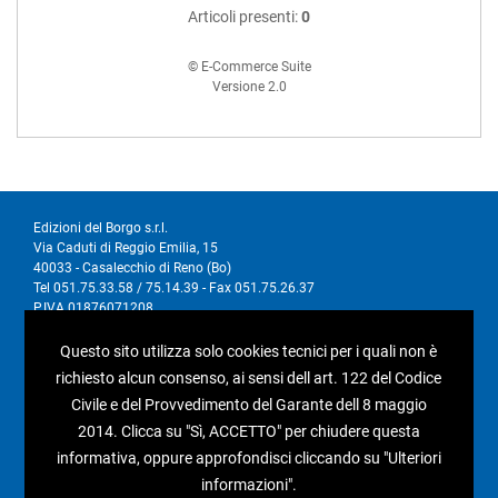
Articoli presenti:
0
© E-Commerce Suite
Versione 2.0
Edizioni del Borgo s.r.l.
Via Caduti di Reggio Emilia, 15
40033 - Casalecchio di Reno (Bo)
Tel 051.75.33.58 / 75.14.39 - Fax 051.75.26.37
P.IVA 01876071208
Questo sito utilizza solo cookies tecnici per i quali non è
I nostri social
richiesto alcun consenso, ai sensi dell art. 122 del Codice
Civile e del Provvedimento del Garante dell 8 maggio
2014. Clicca su "Sì, ACCETTO" per chiudere questa
informativa, oppure approfondisci cliccando su "Ulteriori
informazioni".
Condizioni generali di vendita