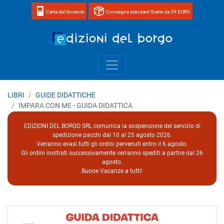
Carta del docente
Consegna standard Gratis da 39 EURO
Home page 
LIBRI
GUIDE DIDATTICHE
IMPARA CON ME - GUIDA DIDATTICA
EDIZIONI DEL BORGO SRL comunica la sospensione del servizio di
spedizione pacchi dal 10 al 25 agosto 2026.
Verranno evasi tutti gli ordini pervenuti entro il 6 agosto.
Gli ordini inoltrati successivamente verranno spediti a partire dal 26
agosto.
Buone Vacanze a tutti!