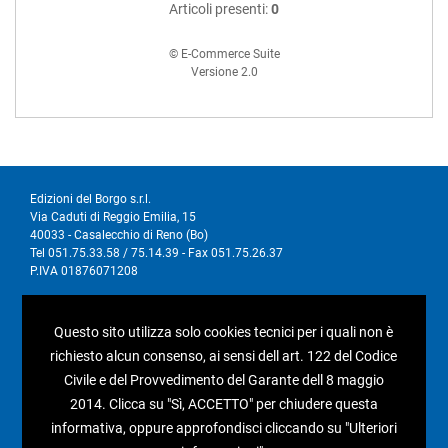
Articoli presenti:
0
© E-Commerce Suite
Versione 2.0
Edizioni del Borgo s.r.l.
Via Caduti di Reggio Emilia, 15
40033 - Casalecchio di Reno (Bo)
Tel 051.75.33.58 / 75.14.39 - Fax 051.75.26.37
P.IVA 01876071208
I nostri social
Questo sito utilizza solo cookies tecnici per i quali non è
richiesto alcun consenso, ai sensi dell art. 122 del Codice
Civile e del Provvedimento del Garante dell 8 maggio
2014. Clicca su "Sì, ACCETTO" per chiudere questa
informativa, oppure approfondisci cliccando su "Ulteriori
Condizioni generali di vendita