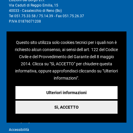
Via Caduti di Reggio Emilia, 15
40033 - Casalecchio di Reno (Bo)
Tel 051.75.33.58 / 75.14.39 - Fax 051.75.26.37
P.IVA 01876071208
I nostri social
Questo sito utilizza solo cookies tecnici per i quali non è
richiesto alcun consenso, ai sensi dell art. 122 del Codice
Civile e del Provvedimento del Garante dell 8 maggio
2014. Clicca su "Sì, ACCETTO" per chiudere questa
Condizioni generali di vendita
informativa, oppure approfondisci cliccando su "Ulteriori
informazioni".
Pagamenti e spedizioni
Resi e rimborsi
Ulteriori informazioni
Recesso
Sì, ACCETTO
Privacy policy
Cookie policy
Accessibilità