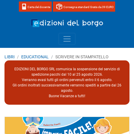
Carta del docente
Consegna standard Gratis da 39 EURO
Home page 
LIBRI
EDUCATIONAL
SCRIVERE IN STAMPATELLO
EDIZIONI DEL BORGO SRL comunica la sospensione del servizio di
spedizione pacchi dal 10 al 25 agosto 2026.
Verranno evasi tutti gli ordini pervenuti entro il 6 agosto.
Gli ordini inoltrati successivamente verranno spediti a partire dal 26
agosto.
Buone Vacanze a tutti!