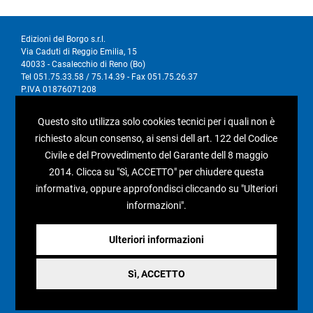
Edizioni del Borgo s.r.l.
Via Caduti di Reggio Emilia, 15
40033 - Casalecchio di Reno (Bo)
Tel 051.75.33.58 / 75.14.39 - Fax 051.75.26.37
P.IVA 01876071208
Questo sito utilizza solo cookies tecnici per i quali non è
I nostri social
richiesto alcun consenso, ai sensi dell art. 122 del Codice
Civile e del Provvedimento del Garante dell 8 maggio
2014. Clicca su "Sì, ACCETTO" per chiudere questa
informativa, oppure approfondisci cliccando su "Ulteriori
Condizioni generali di vendita
informazioni".
Pagamenti e spedizioni
Ulteriori informazioni
Resi e rimborsi
Recesso
Sì, ACCETTO
Privacy policy