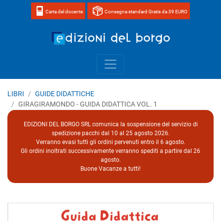
Carta del docente
Consegna standard Gratis da 39 EURO
Home page 
LIBRI
GUIDE DIDATTICHE
GIRAGIRAMONDO - GUIDA DIDATTICA VOL. 1
EDIZIONI DEL BORGO SRL comunica la sospensione del servizio di
spedizione pacchi dal 10 al 25 agosto 2026.
Verranno evasi tutti gli ordini pervenuti entro il 6 agosto.
Gli ordini inoltrati successivamente verranno spediti a partire dal 26
agosto.
Buone Vacanze a tutti!