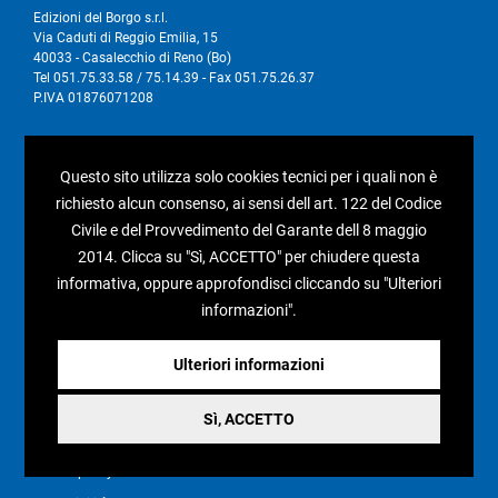
Edizioni del Borgo s.r.l.
Via Caduti di Reggio Emilia, 15
40033 - Casalecchio di Reno (Bo)
Tel 051.75.33.58 / 75.14.39 - Fax 051.75.26.37
P.IVA 01876071208
I nostri social
Questo sito utilizza solo cookies tecnici per i quali non è
richiesto alcun consenso, ai sensi dell art. 122 del Codice
Civile e del Provvedimento del Garante dell 8 maggio
2014. Clicca su "Sì, ACCETTO" per chiudere questa
Condizioni generali di vendita
informativa, oppure approfondisci cliccando su "Ulteriori
informazioni".
Pagamenti e spedizioni
Resi e rimborsi
Ulteriori informazioni
Recesso
Sì, ACCETTO
Privacy policy
Cookie policy