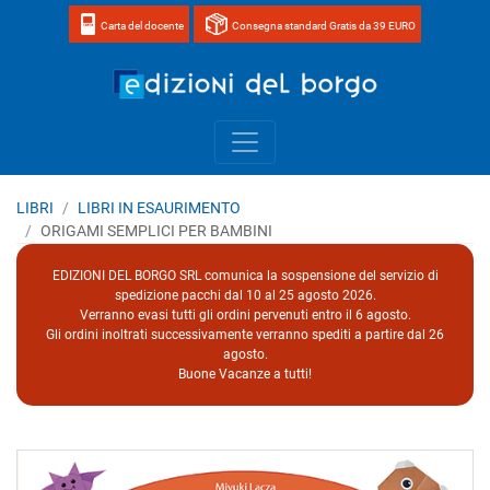
Carta del docente
Consegna standard Gratis da 39 EURO
Home page 
LIBRI
LIBRI IN ESAURIMENTO
ORIGAMI SEMPLICI PER BAMBINI
EDIZIONI DEL BORGO SRL comunica la sospensione del servizio di
spedizione pacchi dal 10 al 25 agosto 2026.
Verranno evasi tutti gli ordini pervenuti entro il 6 agosto.
Gli ordini inoltrati successivamente verranno spediti a partire dal 26
agosto.
Buone Vacanze a tutti!