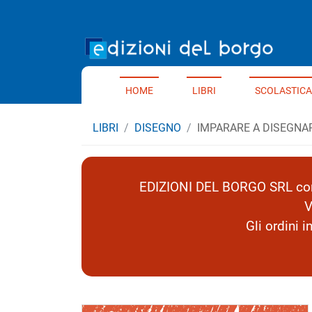
Home 
HOME
LIBRI
SCOLASTICA
LIBRI
DISEGNO
IMPARARE A DISEGNAR
EDIZIONI DEL BORGO SRL comu
V
Gli ordini 