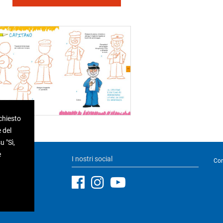
ichiesto
 del
 "Sì,
e
I nostri social
Con