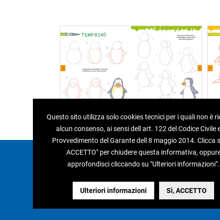
Questo sito utilizza solo cookies tecnici per i quali non è r
alcun consenso, ai sensi dell art. 122 del Codice Civile e
Provvedimento del Garante dell 8 maggio 2014. Clicca su
ACCETTO" per chiudere questa informativa, oppur
Edizioni del Borgo s.r.l.
approfondisci cliccando su "Ulteriori informazioni".
Via Caduti di Reggio Emilia, 15
40033 - Casalecchio di Reno (Bo)
Tel 051.75.33.58 / 75.14.39 - Fax 051.75.26.37
Ulteriori informazioni
Sì, ACCETTO
P.IVA 01876071208