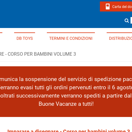
Carta del d
page di Edizioni Del Borgo
Cerca un li
DB TOYS
TERMINI E CONDIZIONI
DISTRIBUZI
E - CORSO PER BAMBINI VOLUME 3
nica la sospensione del servizio di spedizione pacc
erranno evasi tutti gli ordini pervenuti entro il 6 agost
inoltrati successivamente verranno spediti a partire da
Buone Vacanze a tutti!
Imparare a disegnare - Corso per bambini volume 3