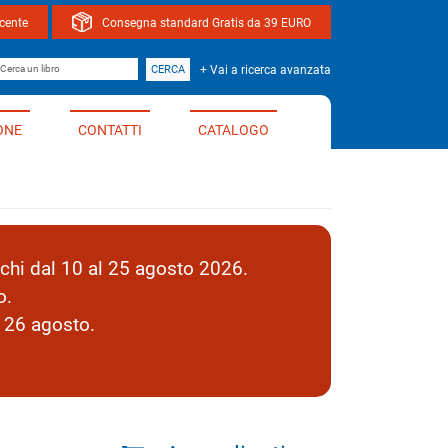
ocente
Consegna standard Gratis da 39 EURO
bro
CERCA
+ Vai a ricerca avanzata
ONE
CONTATTI
CATALOGO
hi dal 10 al 25 agosto 2026.
o.
l 26 agosto.