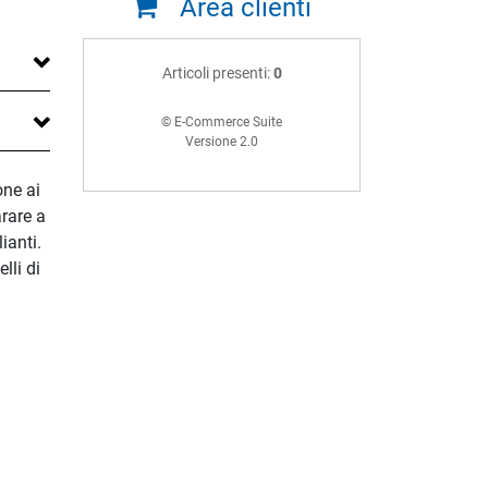
Area clienti
Articoli presenti:
0
© E-Commerce Suite
Versione 2.0
one ai
rare a
ianti.
lli di