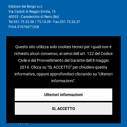
Edizioni del Borgo s.r.l.
Via Caduti di Reggio Emilia, 15
40033 - Casalecchio di Reno (Bo)
Tel 051.75.33.58 / 75.14.39 - Fax 051.75.26.37
P.IVA 01876071208
I nostri social
Questo sito utilizza solo cookies tecnici per i quali non è
richiesto alcun consenso, ai sensi dell art. 122 del Codice
Civile e del Provvedimento del Garante dell 8 maggio
2014. Clicca su "Sì, ACCETTO" per chiudere questa
Condizioni generali di vendita
informativa, oppure approfondisci cliccando su "Ulteriori
informazioni".
Pagamenti e spedizioni
Resi e rimborsi
Ulteriori informazioni
Recesso
Sì, ACCETTO
Privacy policy
Cookie policy