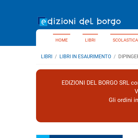
Home 
HOME
LIBRI
SCOLASTICA
LIBRI
LIBRI IN ESAURIMENTO
DIPINGE
EDIZIONI DEL BORGO SRL comu
V
Gli ordini 