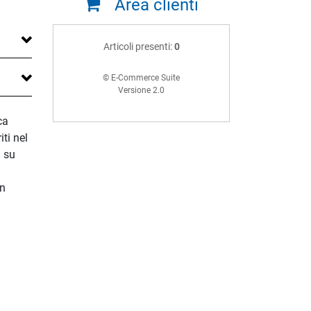
Area clienti
Articoli presenti:
0
© E-Commerce Suite
Versione 2.0
ca
ti nel
i su
un