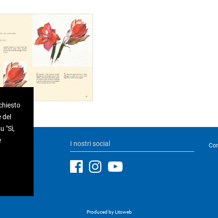
ichiesto
 del
 "Sì,
e
I nostri social
Con
Produced by Litoweb