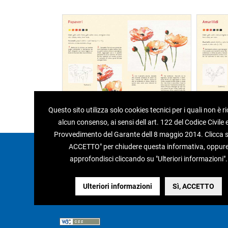
Questo sito utilizza solo cookies tecnici per i quali non è r
alcun consenso, ai sensi dell art. 122 del Codice Civile e
Provvedimento del Garante dell 8 maggio 2014. Clicca su
ACCETTO" per chiudere questa informativa, oppur
Edizioni del Borgo s.r.l.
approfondisci cliccando su "Ulteriori informazioni".
Via Caduti di Reggio Emilia, 15
40033 - Casalecchio di Reno (Bo)
Tel 051.75.33.58 / 75.14.39 - Fax 051.75.26.37
Ulteriori informazioni
Sì, ACCETTO
P.IVA 01876071208