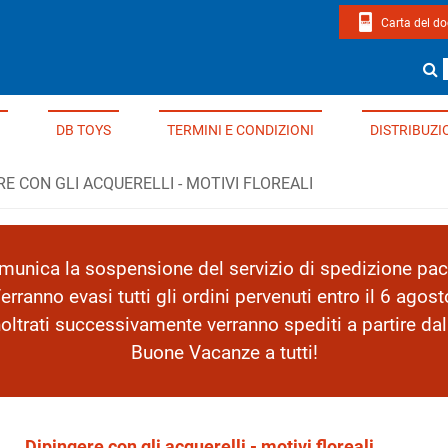
Carta del d
page di Edizioni Del Borgo
Cerca un li
DB TOYS
TERMINI E CONDIZIONI
DISTRIBUZI
RE CON GLI ACQUERELLI - MOTIVI FLOREALI
nica la sospensione del servizio di spedizione pacc
erranno evasi tutti gli ordini pervenuti entro il 6 agost
inoltrati successivamente verranno spediti a partire da
Buone Vacanze a tutti!
Dipingere con gli acquerelli - motivi floreali