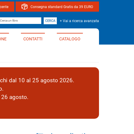
ocente
Consegna standard Gratis da 39 EURO
bro
CERCA
+ Vai a ricerca avanzata
ONE
CONTATTI
CATALOGO
hi dal 10 al 25 agosto 2026.
o.
l 26 agosto.